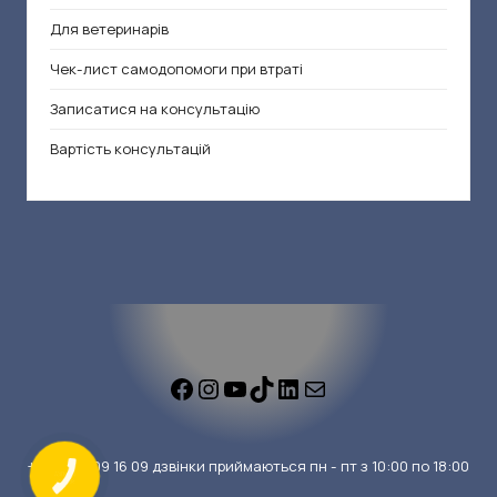
Для ветеринарів
Чек-лист самодопомоги при втраті
Записатися на консультацію
Вартість консультацій
+38
099 109 16 09
дзвінки приймаються пн - пт з 10:00 по 18:00
КНОПКА
ЗВ'ЯЗКУ