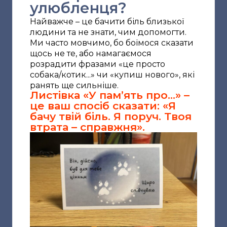
улюбленця?
Найважче – це бачити біль близької
людини та не знати, чим допомогти.
Ми часто мовчимо, бо боїмося сказати
щось не те, або намагаємося
розрадити фразами «це просто
собака/котик...» чи «купиш нового», які
ранять ще сильніше.
Листівка «У памʼять про...» –
це ваш спосіб сказати: «Я
бачу твій біль. Я поруч. Твоя
втрата – справжня».