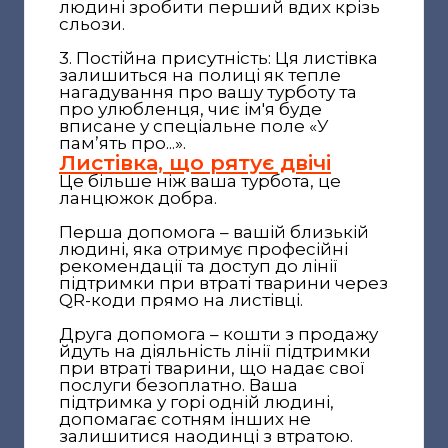
людині зробити перший вдих крізь
сльози.
3. Постійна присутність: Ця листівка
залишиться на полиці як тепле
нагадування про вашу турботу та
про улюбленця, чиє ім'я буде
вписане у спеціальне поле «У
памʼять про...».
Листівка, що рятує двічі
Це більше ніж ваша турбота, це
ланцюжок добра.
Перша допомога – вашій близькій
людині, яка отримує професійні
рекомендації та доступ до лінії
підтримки при втраті тварини через
QR-коди прямо на листівці.
Друга допомога – кошти з продажу
йдуть на діяльність лінії підтримки
при втраті тварини, що надає свої
послуги безоплатно. Ваша
підтримка у горі одній людині,
допомагає сотням інших не
залишитися наодинці з втратою.