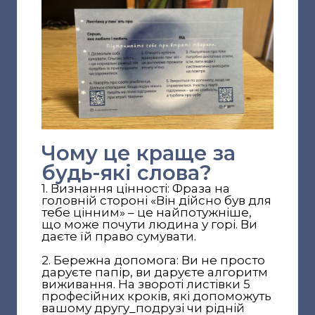
Чому це краще за
будь-які слова?
1. Визнання цінності: Фраза на
головній стороні «Він дійсно був для
тебе цінним» – це найпотужніше,
що може почути людина у горі. Ви
даєте їй право сумувати.
2. Бережна допомога: Ви не просто
даруєте папір, ви даруєте алгоритм
виживання. На звороті листівки 5
професійних кроків, які допоможуть
вашому другу_подрузі чи рідній