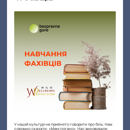
г
о
р
е
|
Н
е
л
я
Т
р
о
У нашій культурі не прийнято говорити про біль. Нам
соромно сказати: «Мені погано». Нас виховували