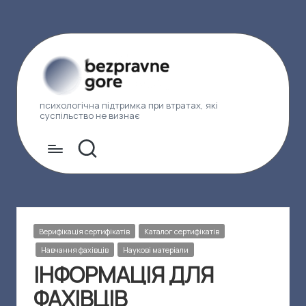
Перейти
до
вмісту
Б
психологічна підтримка при втратах, які
суспільство не визнає
е
з
п
р
а
Опубліковано
Верифікація сертифікатів
Каталог сертифікатів
у
в
Навчання фахівців
Наукові матеріали
ІНФОРМАЦІЯ ДЛЯ
н
ФАХІВЦІВ
е