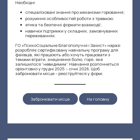
и
Необхідні:
н
спеціалізовані знання про механізми горювання;
розуміння особливостей роботи з травмою;
я
етика та безпечні формати взаємодії;
навички підтримки у складних, замовчуваних
переживаннях.
ГО «ПсихоСоціальне Благополуччя і Захист» наразі
розробляє сертифіковану навчальну програму для
фахівців, які працюють або хочуть працювати з
темами втрати, знецінення болю, горя, яке
залишилося “невидимим”. Навчання розпочнеться
орієнтовно у грудні 2025 – січні 2026. Щоб
забронювати місце – реєструйтеся у формі.
Забронювати місце
На головну