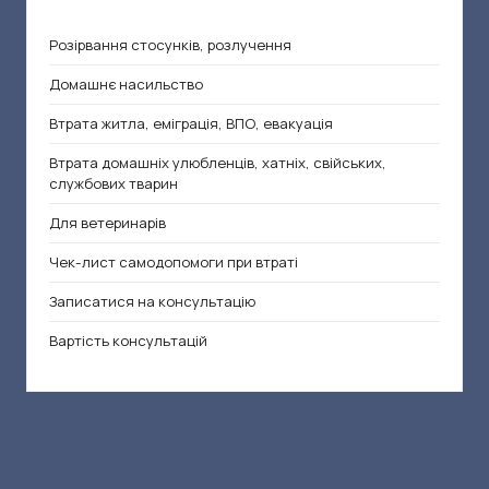
Розірвання стосунків, розлучення
Домашнє насильство
Втрата житла, еміграція, ВПО, евакуація
Втрата домашніх улюбленців, хатніх, свійських,
службових тварин
Для ветеринарів
Чек-лист самодопомоги при втраті
Записатися на консультацію
Вартість консультацій