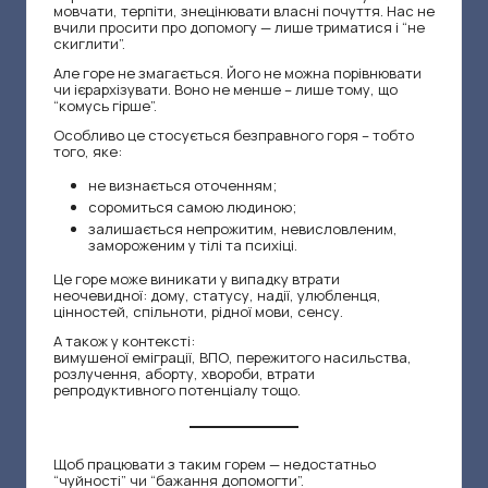
й
мовчати, терпіти, знецінювати власні почуття. Нас не
ч
вчили просити про допомогу — лише триматися і “не
скиглити”.
у
Але горе не змагається. Його не можна порівнювати
чи ієрархізувати. Воно не менше – лише тому, що
к
“комусь гірше”.
Особливо це стосується безправного горя – тобто
–
того, яке:
п
не визнається оточенням;
соромиться самою людиною;
с
залишається непрожитим, невисловленим,
замороженим у тілі та психіці.
и
Це горе може виникати у випадку втрати
х
неочевидної: дому, статусу, надії, улюбленця,
цінностей, спільноти, рідної мови, сенсу.
о
А також у контексті:
вимушеної еміграції, ВПО, пережитого насильства,
л
розлучення, аборту, хвороби, втрати
репродуктивного потенціалу тощо.
о
г
Щоб працювати з таким горем — недостатньо
“чуйності” чи “бажання допомогти”.