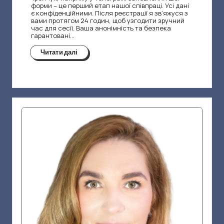
форми – це перший етап нашої співпраці. Усі дані
г
є конфіденційними. Після реєстрації я зв’яжуся з
вами протягом 24 годин, щоб узгодити зручний
о
час для сесії. Ваша анонімність та безпека
гарантовані…
р
Читати далі
е
|
Н
е
л
я
Т
р
о