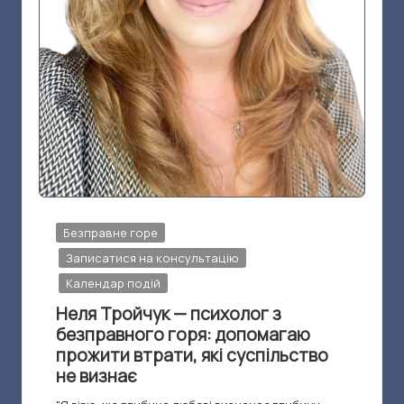
й
ч
у
к
–
п
с
и
Опубліковано
Безправне горе
х
у
Записатися на консультацію
о
Календар подій
л
Неля Тройчук — психолог з
безправного горя: допомагаю
о
прожити втрати, які суспільство
г
не визнає