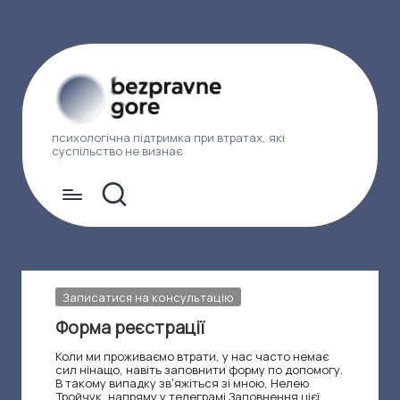
Перейти
до
вмісту
Б
психологічна підтримка при втратах, які
суспільство не визнає
е
з
п
р
а
Опубліковано
Записатися на консультацію
у
в
Форма реєстрації
н
Коли ми проживаємо втрати, у нас часто немає
сил нінащо, навіть заповнити форму по допомогу.
е
В такому випадку звʼяжіться зі мною, Нелею
Тройчук, напряму у телеграмі Заповнення цієї