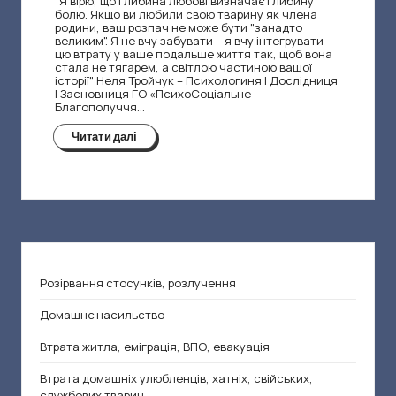
и
"Я вірю, що глибина любові визначає глибину
болю. Якщо ви любили свою тварину як члена
н
родини, ваш розпач не може бути "занадто
великим". Я не вчу забувати – я вчу інтегрувати
цю втрату у ваше подальше життя так, щоб вона
я
стала не тягарем, а світлою частиною вашої
історії" Неля Тройчук – Психологиня | Дослідниця
| Засновниця ГО «ПсихоCоціальне
Благополуччя…
Читати далі
Розірвання стосунків, розлучення
Домашнє насильство
Втрата житла, еміграція, ВПО, евакуація
Втрата домашніх улюбленців, хатніх, свійських,
службових тварин