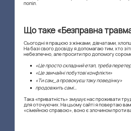
е
попіл.
г
о
Що таке «Безправна травм
р
Сьогодні я працюю з жінками, дівчатами, хлопц
На базі свого досвіду я допомагаю тим, хто зі
е
небезпечно, але просити про допомогу соромно
|
«Це просто складний етап, треба перетер
«Це звичайні побутові конфлікти»
Н
«Ти сам_а провокуєш таку поведінку»
е
продовжить самі…
Така «приватність» змушує нас проживати тру
л
для оточуючих. На цьому сайті я повертаю вам
«сімейною справою», воно є злочином проти в
я
Т