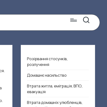
Розірвання стосунків,
розлучення
ся.
Домашнє насильство
Втрата житла, еміграція, ВПО,
а
евакуація
о.
Втрата домашніх улюбленців,