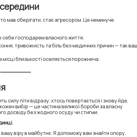
зсередини
хто мав оберігати, стає агресором. Це неминуче
е себе господарем власного життя.
соння, тривожність та біль без медичних причин — так ва
а місці близькості оселяється порожнеча.
ня
ь силу піти відразу, хтось повертається і знову йде,
 кожен вибір — це частина великої бороби за власну
ого досвіду без жодного осуду чи стигми.
динці.
 вашу віру в майбутнє. Я допоможу вам знайти опору,