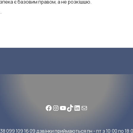
езпека є базовим правом, а не розкішшю.
.
Facebook
Instagram
YouTube
TikTok
LinkedIn
Mail
+38
099 109 16 09
дзвінки приймаються пн - пт з 10:00 по 18: