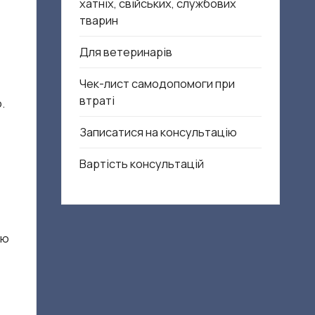
хатніх, свійських, службових
тварин
Для ветеринарів
Чек-лист самодопомоги при
втраті
.
Записатися на консультацію
Вартість консультацій
ою