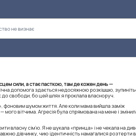
ьство не визнає
ісцем сили, а стає пасткою, там де кожен день —
гічна допомога здається недосяжною розкішшю, зупиніть
 до свободи, бо цей шлях я проклала власноруч.
ю», фоновим шумом життя. Але коли мама вийшла заміж
 мого вітчима. Агресія була спрямована на мене і змінил
и власну сім’ю. Я не шукала «принца» і не чекала на див
авжню дівчинку, чию ідентичність намагалися розтерти в