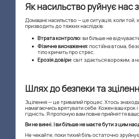
Як насильство руйнує нас 
р
Домашнє насильство — це ситуація, коли той, 
о
призводить до тяжких наслідків:
й
Втрата контролю:
ви більше не відчуваєт
Фізичне виснаження:
постійна втома, без
ч
тіло кричить про стрес.
Ерозія довіри:
світ здається ворожим, а н
у
к
Шлях до безпеки та зцілен
–
Зцілення — це тривалий процес. Хтось знаходит
п
намагаючись врятувати себе. Кожен ваш крок і
гідність. Я пропоную вам повне прийняття ваш
с
Ви не винні. І ви більше не маєте бути з цим нао
и
Не чекайте, поки тихий біль остаточно зруйнує