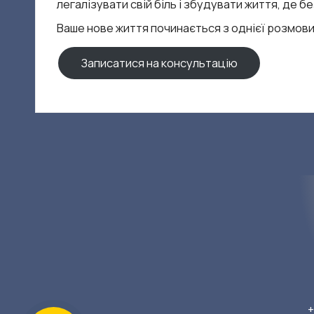
легалізувати свій біль і збудувати життя, де б
х
Ваше нове життя починається з однієї розмови
о
Записатися на консультацію
л
о
г
и
н
я