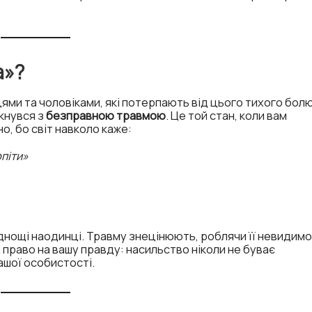
а»?
ями та чоловіками, які потерпають від цього тихого болю
ткнувся з
безправною травмою
. Це той стан, коли вам
, бо світ навколо каже:
піти»
днощі наодинці. Травму знецінюють, роблячи її невидим
 право на вашу правду: насильство ніколи не буває
ашої особистості.