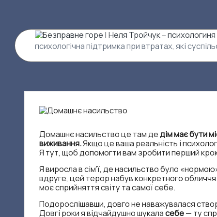
Перейти
до
вмісту
Б
психологічна підтримка при втратах, які суспіл
е
з
п
р
Домашнє насильство це там де
дім має бути м
виживання.
Якщо це ваша реальність і психоло
а
Я тут, щоб допомогти вам зробити перший крок
Я виросла в сім’ї, де насильство було «нормо
в
вдруге, цей терор набув конкретного обличчя —
моє сприйняття світу та самої себе.
н
Подорослішавши, довго не наважувалася створит
Довгі роки я відчайдушно шукала
себе
— ту спр