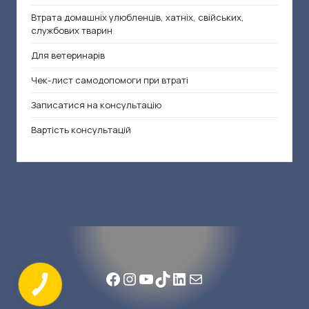
Втрата домашніх улюбленців, хатніх, свійських,
службових тварин
Для ветеринарів
Чек-лист самодопомоги при втраті
Записатися на консультацію
Вартість консультацій
Facebook
Instagram
YouTube
TikTok
LinkedIn
Mail
КНОПКА
ЗВ'ЯЗКУ