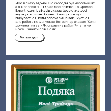
й
«Що я скажу вдома? Що сьогодні був черговий кіт
ч
з онкологією?» Під час моєї співпраці з Optimeal
Expert, один із лікарів сказав фразу, яка досі
відгукується мені болем. Вона про те, що
у
відбувається, коли робоча зміна закінчується,
але робота не відпускає. Ветеринар сказав: "Коли
к
дружина питає: «Як справи на роботі?», а ти не
можеш знайти слів. Бо як…
–
Читати далі
п
с
и
х
о
л
о
г