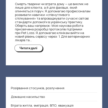
Смерть тварини чи втрата дому — це виклик не
лише для клієнта, а й для фахівця, який
опиняється поруч. Я допомагаю професіоналам
розвивати навички «співчутливого
спілкування» та впроваджувати сучасні світові
стандарти допомоги в українську практику.
Оберіть ваш напрямок: Моя наукова робота
присвячена розробці протоколів підтримки
при Pet Loss. Я допомагаю клінікам вийти на
новий рівень сервісу через: 1. Для ветеринарних
лікарів та…
Читати далі
Розірвання стосунків, розлучення
Домашнє насильство
Втрата житла, еміграція, ВПО, евакуація