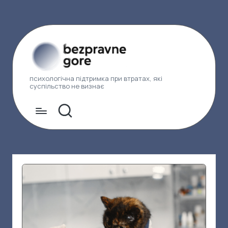
Перейти
до
вмісту
Б
психологічна підтримка при втратах, які
суспільство не визнає
е
з
п
р
а
в
н
е