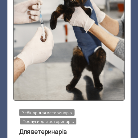
г
о
р
е
|
Н
е
л
я
Т
Опубліковано
р
Вебінар для ветеринарів
у
Послуги для ветеринарів
о
Для ветеринарів