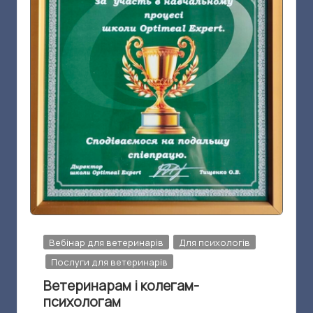
и
н
я
Опубліковано
Вебінар для ветеринарів
Для психологів
у
Послуги для ветеринарів
Ветеринарам і колегам-
психологам